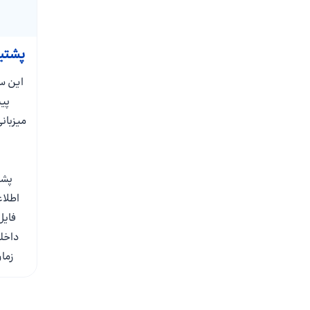
پشتیبا
این س
پیش
میزبان
پشت
اطلاع
فایل
زما