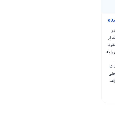
شده
ر
د از
ر تا
را به
 که
حلی
آمد