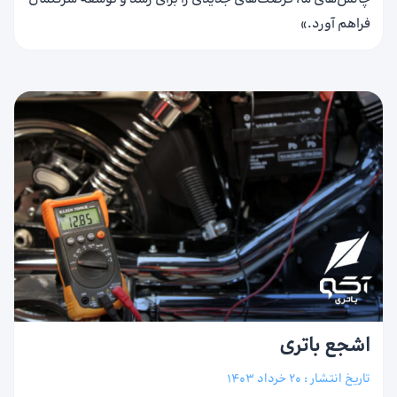
فراهم آورد.»
اشجع باتری
تاریخ انتشار :
20 خرداد 1403