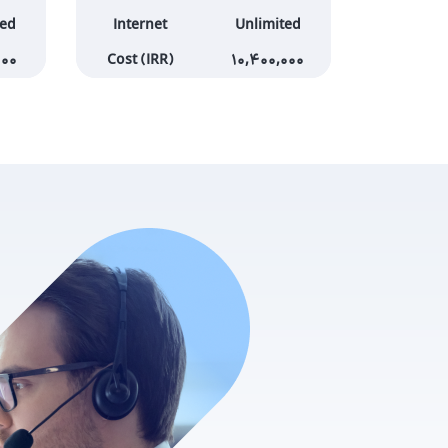
ted
Internet
Unlimited
000
Cost (IRR)
10,400,000