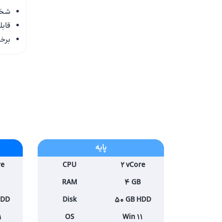
شخص
قابل
برخو
پایه
re
CPU
2 vCore
RAM
4 GB
HDD
Disk
50 GB HDD
1
OS
Win 11