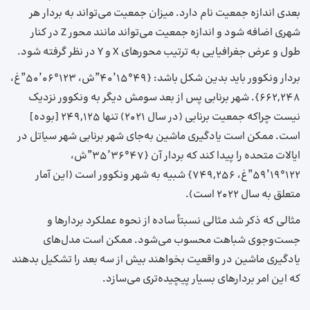
بعدی اندازه جمعیت نام دارد. میزان جمعیت می‌تواند به بردار هر
شهری اضافه شود و اندازه جمعیت می‌تواند مانند محور Z در کنار
طول و عرض جغرافیایی به ترتیب محورهای X و Y در نظر گرفته شود.
بردار ونکوور باید بدین شکل باشد: {۴۹°۱۵’۴۰”ش، ۱۲۳°۰۶’۵۰”غ،
۶۶۲,۲۴۸}. شهر برنابی پس از بعد سومش دیگر به ونکوور نزدیک
نیست چرا‌که جمعیت برنابی (در سال ۲۰۲۱) تنها ۲۴۹,۱۲۵ [بوده]
است. ممکن است یادگیری ماشین به‌جای شهر برنابی شهر سیاتل در
ایالات متحده را پیدا کند که بردار آن {۴۷°۳۶’۳۵”ش،
۱۲۲°۱۹’۵۹”غ، ۷۴۹,۲۵۶} شبیه به شهر ونکوور است (این آمار
متعلق به سال ۲۰۲۲ است).
مثالی که ذکر شد مثالی نسبتاً ساده از نحوه عملکرد بردارها و
جست‌و‌جوی شباهت محسوب می‌شود. ممکن است مدل‌های
یادگیری ماشین در واقعیت بخواهند بیش از سه بعد را تشکیل بدهند
که این امر بردارهای بسیار پیچیده‌تری می‌سازد.