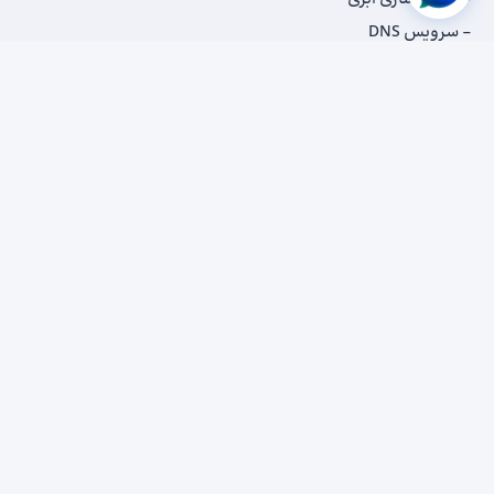
سرویس DNS
دسکتاپ مجازی
پشتیبان‌گیری
سرویس WAF
سرویس IPS/IDS
Site-to-Site VPN
سرویس CDN
مرکز دانش
مقاله‌ها
پادکست‌ها
داستان‌ مشتریان
کاتالوگ‌‌ها
اخبار