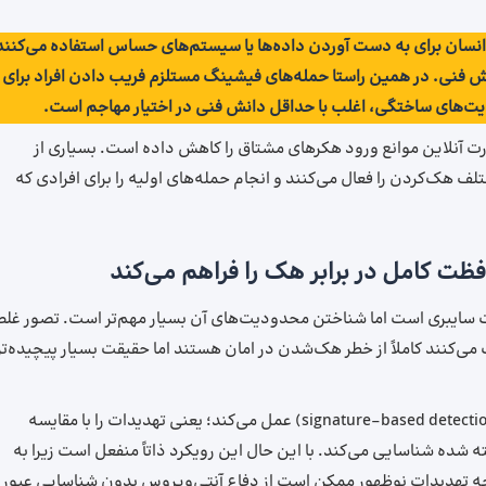
انسان برای به دست آوردن داده‌ها یا سیستم‌های حساس استفاده می‌کنند
نش فنی. در همین راستا حمله‌های فیشینگ مستلزم فریب دادن افراد برای
یت‌های ساختگی، اغلب با حداقل دانش فنی در اختیار مهاجم است.
 آنلاین موانع ورود هکرهای مشتاق را کاهش داده است. بسیاری از
 هک‌کردن را فعال می‌کنند و انجام حمله‌های اولیه را برای افرادی که
افظت کامل در برابر هک را فراهم می‌کند
منیت سایبری است اما شناختن محدودیت‌های آن بسیار مهم‌تر است. تصور غلط
ب می‌کنند کاملاً از خطر هک‌شدن در امان هستند اما حقیقت بسیار پیچیده‌تر
نرم‌افزار آنتی‌ویروس بر اساس تشخیص مبتنی بر امضأ (signature-based detection) عمل می‌کند؛ یعنی تهدیدات را با مقایسه
اخته شده شناسایی می‌کند. با این حال این رویکرد ذاتاً منفعل است زیرا به
جه تهدیدات نوظهور ممکن است از دفاع آنتی‌ویروس بدون شناسایی عبور