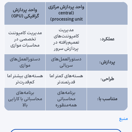
واحد پردازش مرکزی
واحد پردازش
central
(
گرافیکی (GPU)
)
processing unit
مدیریت
مدیریت کامپوننت
کامپوننت‌های
عملکرد
:
تخصصی در
تعمیم‌یافته در
محاسبات موازی
پردازش سرور
دستورالعمل‌های
دستورالعمل‌های
پردازش
:
سریالی
موازی
هسته‌های کمتر اما
هسته‌های بیشتر اما
طراحی
:
قدرتمندتر
کم‌قدرت‌تر
برنامه‌های
برنامه‌های
متناسب با
:
محاسباتی
محاسباتی با کارایی
همه‌منظوره
بالا
منبع