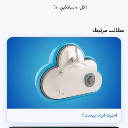
[کل:
0
میانگین:
0
]
مطالب مرتبط:
امنیت ابری چیست؟