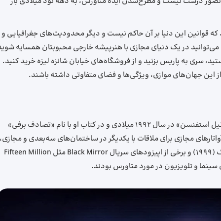
 تصور درست نیست و مطرح‌شدن ایده متاورس، به دهه نود میلادی باز
که قوانین این دنیا بر آن حاکم نیست و دیگر محدودیت‌های جغرافیایی و
ا می‌توانید در یک دنیای مجازی با هنرپیشه خارجی محبوبتان همسایه شوید
ستید، سری به پاریس بزنید و از فروشگاه‌های خیابان شانزه لیزه خرید کنید.
 این جهان‌های موازی، ویژگی‌ها و فضای متفاوتی داشته باشند.
اصطلاح متاورس، نخستین بار توسط نویسنده‌ای به نام «نیل استفنسن» در سال 1992 میلادی و در کتاب او با نام «تصادف برفی»
اتارهای مجازی برای ملاقات با یکدیگر در ساختمان‌های سه‌بعدی و مجازی،
استفاده می‌کنند. فیلم‌هایی مثل ExistenZ دیوید کراننبرگ (1999) و برخی از اپیزودهای سریال Black Mirror مثل Fifteen Million